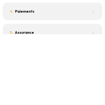
4.
Paiements
5.
Assurance
6.
Livraison et Récupération
7.
Amendes et Infractions
8.
Politique de Carburant