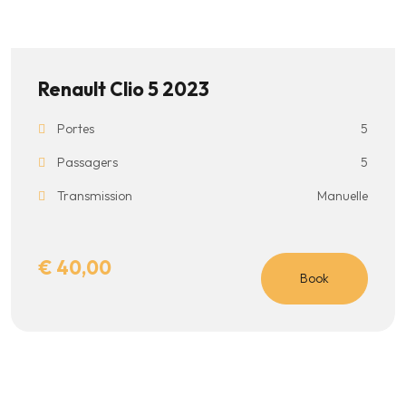
la
page
du
Renault Clio 5 2023
produit
Portes
5
Passagers
5
Transmission
Manuelle
€
40,00
Book
Ce
produit
a
plusieurs
variations.
Les