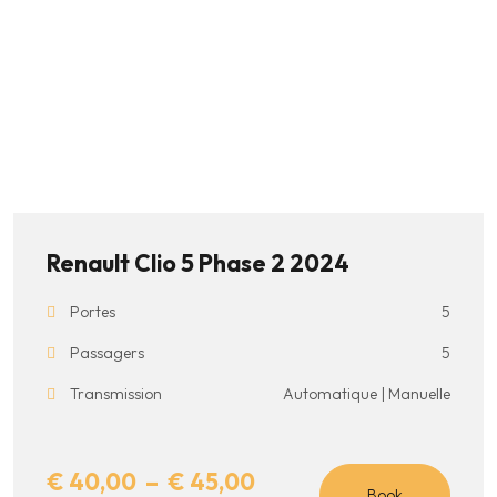
options
peuvent
être
choisies
sur
la
page
du
Renault Clio 5 Phase 2 2024
produit
Portes
5
Passagers
5
Transmission
Automatique | Manuelle
Plage
€
40,00
–
€
45,00
Book