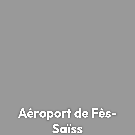
Aéroport de Fès-
Saïss